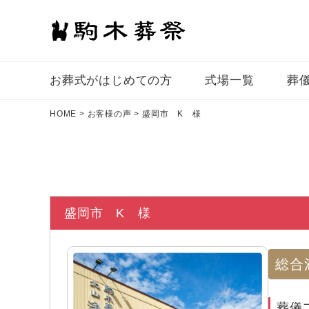
お葬式がはじめての⽅
式場一覧
葬
HOME
>
お客様の声
>
盛岡市 K 様
盛岡市 K 様
総合
葬儀