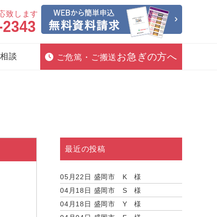
対応致します
-2343
お急ぎの方へ
相談
ご危篤・ご搬送
最近の投稿
05月22日
盛岡市 K 様
04月18日
盛岡市 S 様
04月18日
盛岡市 Y 様