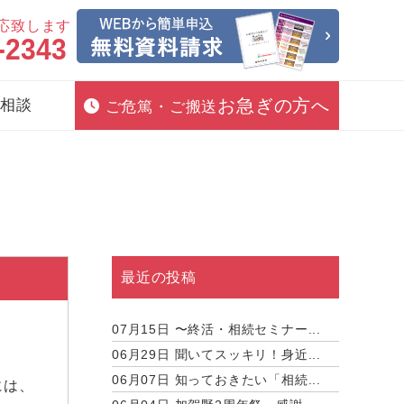
対応致します
-2343
お急ぎの方へ
相談
ご危篤・ご搬送
最近の投稿
07月15日
〜終活・相続セミナー...
06月29日
聞いてスッキリ！身近...
06月07日
知っておきたい「相続...
には、