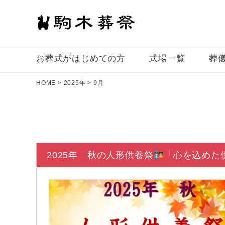
お葬式がはじめての⽅
式場一覧
葬
HOME
>
2025年
>
9月
2025年 秋の人形供養祭
「心を込めた