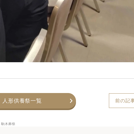
人形供養祭一覧
前の記
ら駒木葬祭