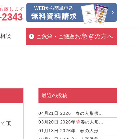
対応致します
-2343
お急ぎの方へ
相談
ご危篤・ご搬送
最近の投稿
04月21日
2026 春の人形供...
03月20日
2026年
春の人形...
めて頂
01月18日
2026年 春の人形...