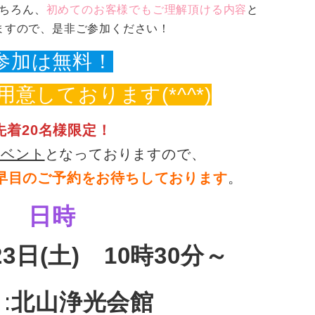
ちろん、
初めてのお客様でもご理解頂ける内容
と
ますので、是非ご参加ください！
参加は無料！
意しております(*^^*)
先着20名様限定！
イベント
となっておりますので、
早目のご予約をお待ちしております
。
日時
23日(土) 10時30分～
所
:
北山浄光会館