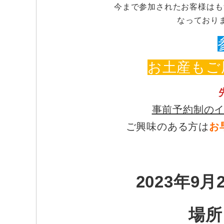
今まで参加されたお客様はも
なっており
お土産もご用
事前予約制の
ご興味のある方は
お
2023年9月
場