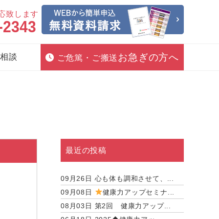
対応致します
-2343
お急ぎの方へ
相談
ご危篤・ご搬送
最近の投稿
09月26日
心も体も調和させて、...
09月08日
健康力アップセミナ...
08月03日
第2回 健康力アップ...